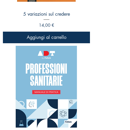
5 variazioni sul credere
Prezzo
14,00 €
Aggiungi al carrello