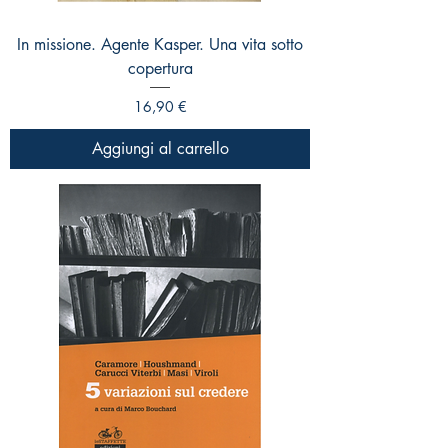
In missione. Agente Kasper. Una vita sotto
copertura
Prezzo
16,90 €
Aggiungi al carrello