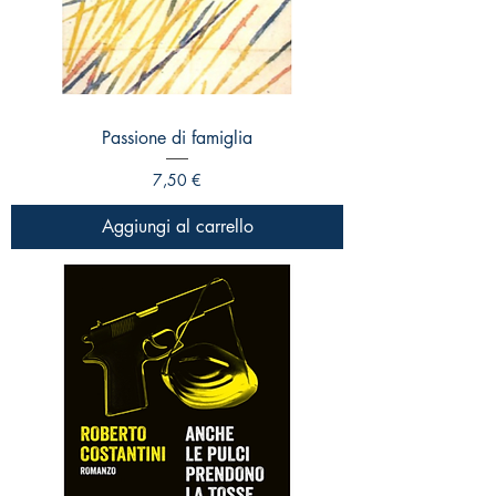
Passione di famiglia
Prezzo
7,50 €
Aggiungi al carrello