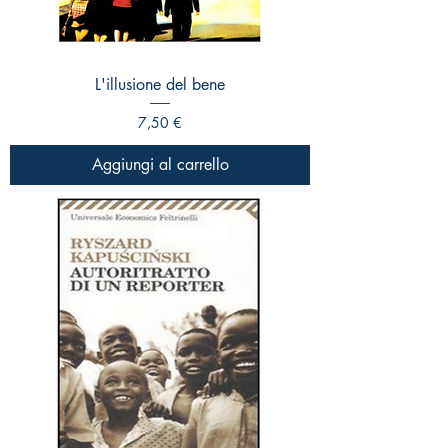
L'illusione del bene
Prezzo
7,50 €
Aggiungi al carrello