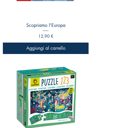
Scopriamo l'Europa
Prezzo
12,90 €
Aggiungi al carrello