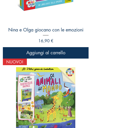
Nina e Olga giocano con le emozioni
Prezzo
16,90 €
Aggiungi al carrello
NUOVO!