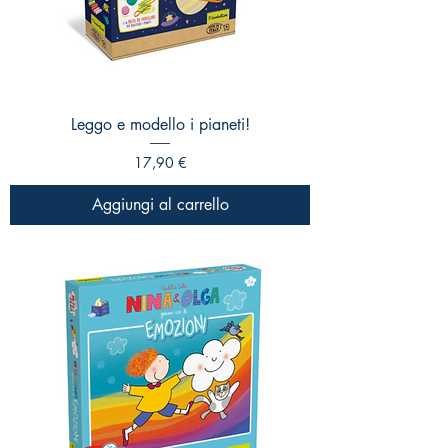
Leggo e modello i pianeti!
Prezzo
17,90 €
Aggiungi al carrello