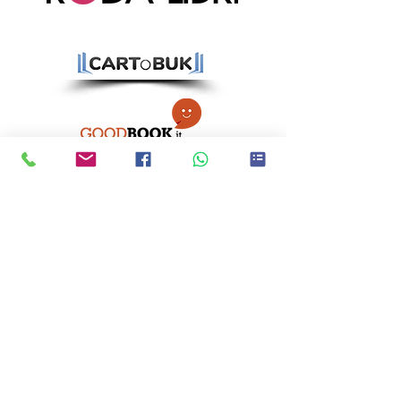
Ci trovi anche qui!
CATANIA:
Via Immacolata 1, 95123
Catania (CT)
ACIREALE:
Corso Sicilia 113, 95024
Acireale (CT)