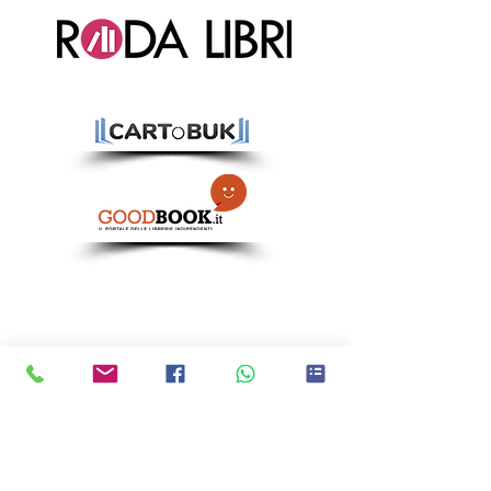
Ci trovi anche qui!
CATANIA:
Via Immacolata 1, 95123
Catania (CT)
ACIREALE:
Corso Sicilia 113, 95024
Acireale (CT)