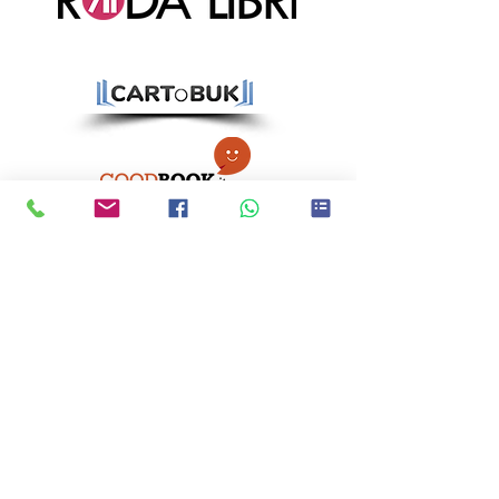
Ci trovi anche qui!
CATANIA:
Via Immacolata 1, 95123
Catania (CT)
ACIREALE:
Corso Sicilia 113, 95024
Acireale (CT)