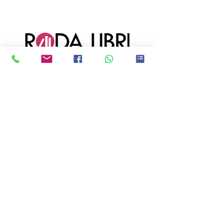
Ci trovi anche qui!
CATANIA:
Via Immacolata 1, 95123
Catania (CT)
ACIREALE:
Corso Sicilia 113, 95024
Acireale (CT)