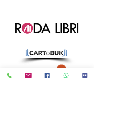
Ci trovi anche qui!
CATANIA:
Via Immacolata 1, 95123
Catania (CT)
ACIREALE:
Corso Sicilia 113, 95024
Acireale (CT)