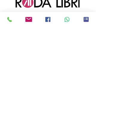
Ci trovi anche qui!
CATANIA:
Via Immacolata 1, 95123
Catania (CT)
ACIREALE:
Corso Sicilia 113, 95024
Acireale (CT)