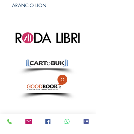
ARANCIO LION
Ci trovi anche qui!
CATANIA:
Via Immacolata 1, 95123
Catania (CT)
ACIREALE:
Corso Sicilia 113, 95024