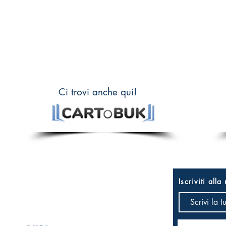
Ci trovi anche qui!
3 Catania (CT)
Iscriviti alla
Resi & spedizioni
4 Acireale (CT)
Acquista on-line
Contattaci