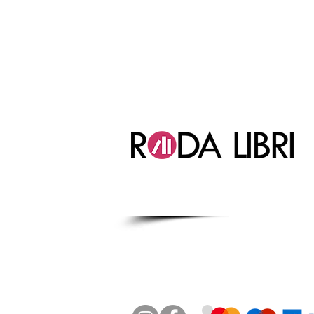
CATANIA:
Via Immacolata 1, 9512
ACIREALE:
Corso Sicilia 113, 9502